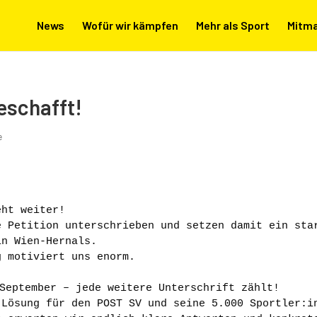
News
Wofür wir kämpfen
Mehr als Sport
Mitm
eschafft!
e
eht weiter! 
 Petition unterschrieben und setzen damit ein star
in Wien-Hernals.
g motiviert uns enorm.
 September – jede weitere Unterschrift zählt!
Lösung für den POST SV und seine 5.000 Sportler:in