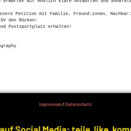
n erwarten wir endlich klare Antworten und konkret
unsere Petition mit Familie, Freund:innen, Nachbar
 SV den Rücken!
und Postsportplatz erhalten! 
ography
Impressum
/
Datenschutz
auf Social Media: teile, like, ko