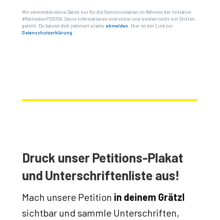
Wir verwenden deine Daten nur für die Kommunikation im Rahmen der Initiative
#RettetdenPOSTSV. Deine Informationen sind sicher und werden nicht mit Dritten
geteilt. Du kannst dich jederzeit wieder
abmelden
. Hier ist der Link zur
Datenschutzerklärung.
Druck unser Petitions-Plakat
und Unterschriftenliste aus!
Mach unsere Petition
in deinem Grätzl
sichtbar und sammle Unterschriften,